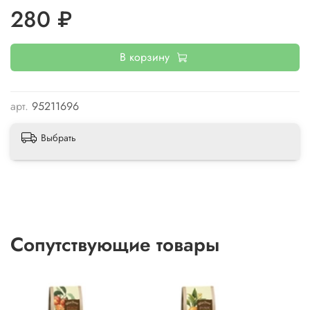
зелёный рассыпной листовой крупный, изюм, кусочки
280 ₽
ананаса (ананас, сахар, регулятор кислотности: лимонная
кислота), лепестки розы, лепестки календулы, кусочки
папайи (папайя, сахар, регулятор кислотности: лимонная
В корзину
кислота), ароматизатор «Маракуйя», лепестки мальвы,
ароматизатор «Земляника».
арт.
95211696
Выбрать
Сопутствующие товары