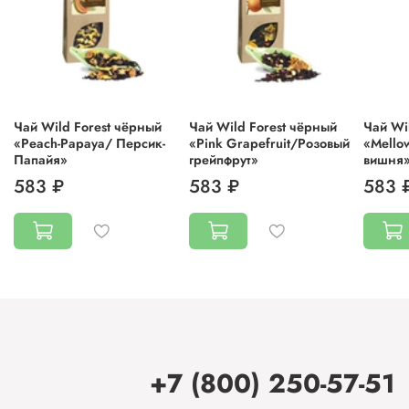
Чай Wild Forest чёрный
Чай Wild Forest чёрный
Чай Wi
«Peach-Papaya/ Персик-
«Pink Grapefruit/Розовый
«Mello
Папайя»
грейпфрут»
вишня
583 ₽
583 ₽
583 
+7 (800) 250-57-51