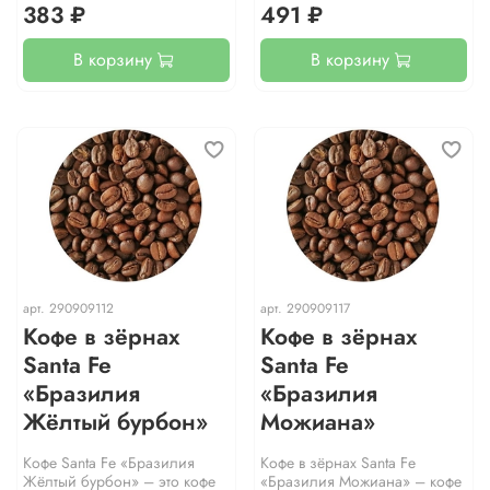
383 ₽
491 ₽
В корзину
В корзину
арт.
290909112
арт.
290909117
Кофе в зёрнах
Кофе в зёрнах
Santa Fe
Santa Fe
«Бразилия
«Бразилия
Жёлтый бурбон»
Можиана»
Кофе Santa Fe «Бразилия
Кофе в зёрнах Santa Fe
Жёлтый бурбон» – это кофе
«Бразилия Можиана» – кофе