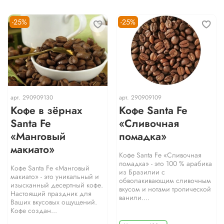
-25%
-25%
арт.
290909130
арт.
290909109
Кофе в зёрнах
Кофе Santa Fe
Santa Fe
«Сливочная
«Манговый
помадка»
макиато»
Кофе Santa Fe «Сливочная
помадка» - это 100 % арабика
Кофе Santa Fe «Манговый
из Бразилии с
макиато» - это уникальный и
обволакивающим сливочным
изысканный десертный кофе.
вкусом и нотами тропической
Настоящий праздник для
ванили....
Ваших вкусовых ощущений.
Кофе создан...