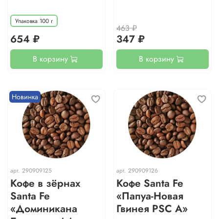
Упаковка 100 г
463 ₽
654 ₽
347 ₽
В корзину
В корзину
Новинка
арт.
290909125
арт.
290909126
Кофе в зёрнах
Кофе Santa Fe
Santa Fe
«Папуа-Новая
«Доминикана
Гвинея PSC A»