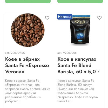
Новинка
арт.
290909127
арт.
92909006
Кофе в зёрнах
Кофе в капсулах
Santa Fe «Espresso
Santa Fe Blend
Verona»
Barista, 50 х 5,0 г
Кофе в зёрнах Santa Fe
Кофе в капсулах Santa Fe
«Espresso Verona» - это
Blend Barista. 50 капсул.
эспрессо смесь состоящая из
Идеально подходит для
двух сортов арабики
кофемашин формата
различной обработки и
Nespresso. Кофе в капсулах
робусты:...
Santa Fe...