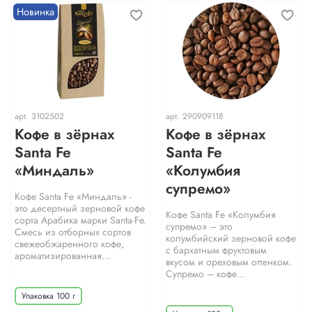
Новинка
арт.
3102502
арт.
290909118
Кофе в зёрнах
Кофе в зёрнах
Santa Fe
Santa Fe
«Миндаль»
«Колумбия
супремо»
Кофе Santa Fe «Миндаль» -
это десертный зерновой кофе
Кофе Santa Fe «Колумбия
сорта Арабика марки Santa-Fe.
супремо» – это
Смесь из отборных сортов
колумбийский зерновой кофе
свежеобжаренного кофе,
с бархатным фруктовым
ароматизированная...
вкусом и ореховым оттенком.
Супремо – кофе...
Упаковка 100 г