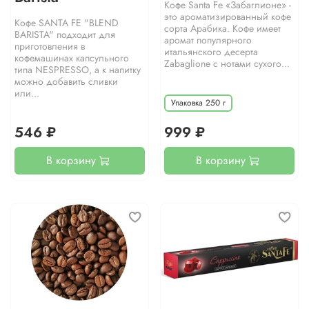
Кофе Santa Fe «Забаглионе» -
это ароматизированный кофе
Кофе SANTA FE "BLEND
сорта Арабика. Кофе имеет
BARISTA" подходит для
аромат популярного
приготовления в
итальянского десерта
кофемашинах капсульного
Zabaglione с нотами сухого...
типа NESPRESSO, а к напитку
можно добавить сливки
или...
Упаковка 250 г
546 ₽
999 ₽
В корзину
В корзину