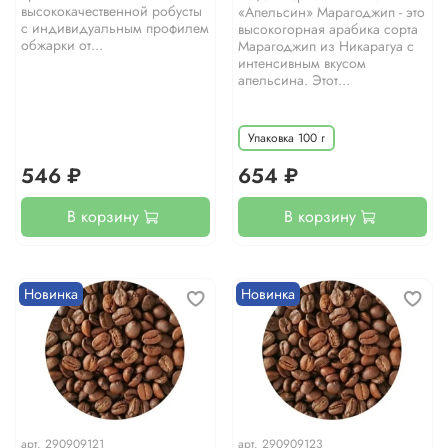
высококачественной робусты
«Апельсин» Марагоджип - это
с индивидуальным профилем
высокогорная арабика сорта
обжарки от...
Марагоджип из Никарагуа с
интенсивным вкусом
апельсина. Этот...
Упаковка 100 г
546 ₽
654 ₽
В корзину
В корзину
Новинка
Новинка
арт.
290909121
арт.
290909123