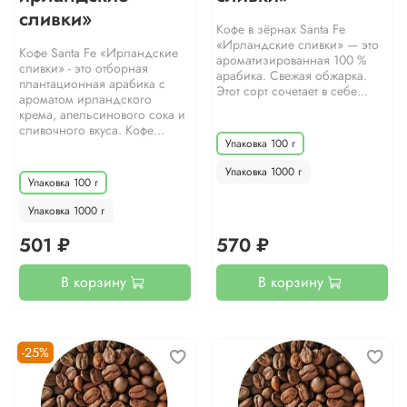
сливки»
Кофе в зёрнах Santa Fe
«Ирландские сливки» — это
Кофе Santa Fe «Ирландские
ароматизированная 100 %
сливки» - это отборная
арабика. Свежая обжарка.
плантационная арабика с
Этот сорт сочетает в себе...
ароматом ирландского
крема, апельсинового сока и
сливочного вкуса. Кофе...
Упаковка 100 г
Упаковка 1000 г
Упаковка 100 г
Упаковка 1000 г
501 ₽
570 ₽
В корзину
В корзину
-25%