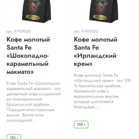
арт.
91909026
арт.
91909025
Кофе молотый
Кофе молотый
Santa Fe
Santa Fe
«Шоколадно-
«Ирландский
карамельный
крем»
макиато»
Кофе молотый Santa Fe
«Ирландский крем» - это 100
Кофе Santa Fe «Шоколадно-
% бразильская арабика.
карамельный макиато» - это
Ароматный кофе с
десертный кофе созданный
выразительным вкусом,
из плантационной
который достигается
бразильской арабики.
благодаря...
Порадует многогранным
вкусом. Яркие ноты
шоколадной...
150 г
150 г