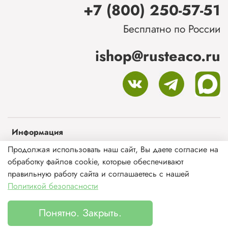
+7 (800) 250-57-51
Бесплатно по России
ishop@rusteaco.ru
Информация
Продолжая использовать наш сайт, Вы даете согласие на
Оферта и политика конфиденциальности
обработку файлов cookie, которые обеспечивают
Пользовательское соглашение
правильную работу сайта и соглашаетесь с нашей
Политикой безопасности
Обмен и возврат
Чай и кофе оптом
Понятно. Закрыть.
Каталог
Поиск
Корзина
Избранное
Профиль