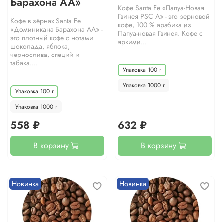
Барахона АА»
Кофе Santa Fe «Папуа-Новая
Гвинея PSC A» - это зерновой
Кофе в зёрнах Santa Fe
кофе, 100 % арабика из
«Доминикана Барахона АА» -
Папуа-новая Гвинея. Кофе с
это плотный кофе с нотами
яркими...
шоколада, яблока,
чернослива, специй и
табака....
Упаковка 100 г
Упаковка 1000 г
Упаковка 100 г
Упаковка 1000 г
558 ₽
632 ₽
В корзину
В корзину
Новинка
Новинка