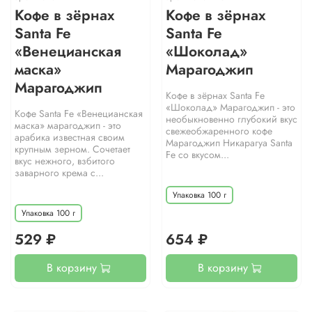
Кофе в зёрнах
Кофе в зёрнах
Santa Fe
Santa Fe
«Венецианская
«Шоколад»
маска»
Марагоджип
Марагоджип
Кофе в зёрнах Santa Fe
«Шоколад» Марагоджип - это
Кофе Santa Fe «Венецианская
необыкновенно глубокий вкус
маска» марагоджип - это
свежеобжаренного кофе
арабика известная своим
Марагоджип Никарагуа Santa
крупным зерном. Сочетает
Fe со вкусом...
вкус нежного, взбитого
заварного крема с...
Упаковка 100 г
Упаковка 100 г
529 ₽
654 ₽
В корзину
В корзину