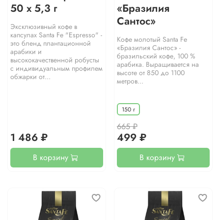
50 х 5,3 г
«Бразилия
Сантос»
Эксклюзивный кофе в
капсулах Santa Fe "Espresso" -
Кофе молотый Santa Fe
это бленд плантационной
«Бразилия Сантос» -
арабики и
бразильский кофе, 100 %
высококачественной робусты
арабика. Выращивается на
с индивидуальным профилем
высоте от 850 до 1100
обжарки от...
метров...
150 г
665 ₽
1 486 ₽
499 ₽
В корзину
В корзину