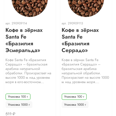
арт.
290909114
арт.
290909113
Кофе в зёрнах
Кофе в зёрнах
Santa Fe
Santa Fe
«Бразилия
«Бразилия
Эсмеральда»
Серрадо»
Кофе Santa Fe «Бразилия
Кофе в зёрнах Santa Fe
Серрадо» – бразильская
«Бразилия Серрадо» –
арабика натуральной
бразильская арабика
обработки. Произрастает на
натуральной обработки.
высоте 1000 м над уровнем
Произрастает на высоте 1000
моря в юго-восточном...
м над уровнем моря....
Упаковка 100 г
Упаковка 100 г
Упаковка 1000 г
Упаковка 1000 г
511 ₽