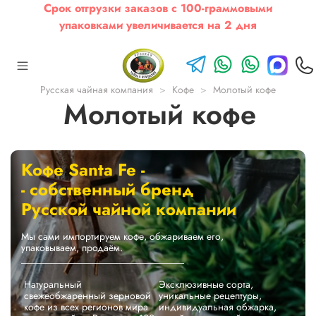
Срок отгрузки заказов с 100-граммовыми
упаковками увеличивается на 2 дня
Русская чайная компания
Кофе
Молотый кофе
Молотый кофе
Кофе Santa Fe -
- собственный бренд
Русской чайной компании
Мы сами импортируем кофе, обжариваем его,
упаковываем, продаём.
_________________________________
Натуральный
Эксклюзивные сорта,
свежеобжаренный зерновой
уникальные рецептуры,
кофе из всех регионов мира
индивидуальная обжарка,