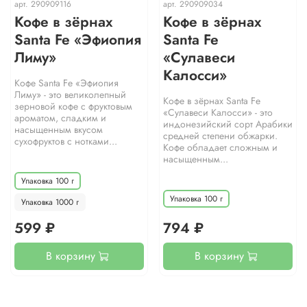
арт.
290909116
арт.
290909034
Кофе в зёрнах
Кофе в зёрнах
Santa Fe «Эфиопия
Santa Fe
Лиму»
«Сулавеси
Калосси»
Кофе Santa Fe «Эфиопия
Лиму» - это великолепный
Кофе в зёрнах Santa Fe
зерновой кофе с фруктовым
«Сулавеси Калосси» - это
ароматом, сладким и
индонезийский сорт Арабики
насыщенным вкусом
средней степени обжарки.
сухофруктов с нотками...
Кофе обладает сложным и
насыщенным...
Упаковка 100 г
Упаковка 100 г
Упаковка 1000 г
599 ₽
794 ₽
В корзину
В корзину