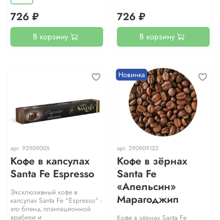
726 ₽
726 ₽
В корзину
В корзину
Новинка
арт.
92909005
арт.
290909122
Кофе в капсулах
Кофе в зёрнах
Santa Fe Espresso
Santa Fe
«Апельсин»
Эксклюзивный кофе в
Марагоджип
капсулах Santa Fe "Espresso" -
это бленд плантационной
арабики и
Кофе в зёрнах Santa Fe