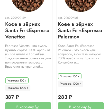
арт.
290909129
арт.
290909128
Кофе в зёрнах
Кофе в зёрнах
Santa Fe «Espresso
Santa Fe «Espresso
Venetto»
Palermo»
Espresso Venetto - это смесь
Кофе Santa Fe «Espresso
лучших сортов 100% арабики
Palermo» - это смесь для
из Бразилии и Колумбии.
эспрессо, в составе которой
Традиционное сочетание для
70 % арабики из Бразилии,
приготовления эспрессо.
Колумбии и...
Бразилия натуральной...
Упаковка 100 г
Упаковка 100 г
Упаковка 1000 г
Упаковка 1000 г
387 ₽
283 ₽
В корзину
В корзину