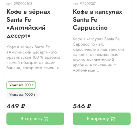
арт.
290909108
арт.
92909001
Кофе в зёрнах
Кофе в капсулах
Santa Fe
Santa Fe
«Английский
Cappuccino
десерт»
Кофе в капсулах Santa Fe
Cappuccino - это
Кофе в зёрнах Santa Fe
классический итальянский
«Английский десерт» - это
напиток, с насыщенным
бразильская 100 % арабика
вкусом высокогорной
свежей обжарки с нотами
арабики в сочетании с
банана, сахарного печенья...
молочными...
Упаковка 100 г
Упаковка 1000 г
449 ₽
546 ₽
В корзину
В корзину