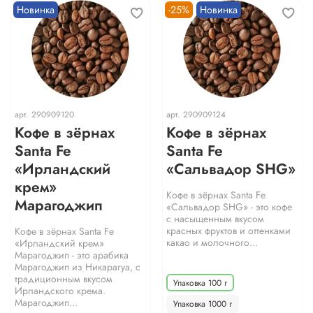
Новинка
-25%
Новинка
арт.
290909120
арт.
290909124
Кофе в зёрнах
Кофе в зёрнах
Santa Fe
Santa Fe
«Ирландский
«Сальвадор SHG»
крем»
Кофе в зёрнах Santa Fe
Марагоджип
«Сальвадор SHG» - это кофе
с насыщенным вкусом
красных фруктов и оттенками
Кофе в зёрнах Santa Fe
какао и молочного...
«Ирландский крем»
Марагоджип - это арабика
Марагоджип из Никарагуа, с
традиционным вкусом
Упаковка 100 г
Ирландского крема.
Марагоджип...
Упаковка 1000 г