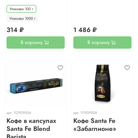
Упаковка 100 г
Упаковка 1000 г
314 ₽
1 486 ₽
В корзину
В корзину
арт.
92909004
арт.
91909006
Кофе в капсулах
Кофе Santa Fe
Santa Fe Blend
«Забаглионе»
Barista